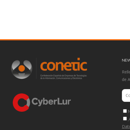
NEW
Rell
de 
N
Dat