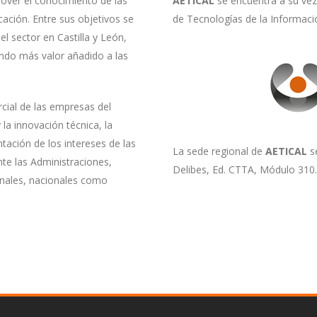
over el conocimiento de las
AETICAL
se encuentra a su ve
cación. Entre sus objetivos se
de Tecnologías de la Informaci
el sector en Castilla y León,
ndo más valor añadido a las
cial de las empresas del
 la innovación técnica, la
ntación de los intereses de las
La sede regional de
AETICAL
se
te las Administraciones,
Delibes, Ed. CTTA, Módulo 310.
onales, nacionales como