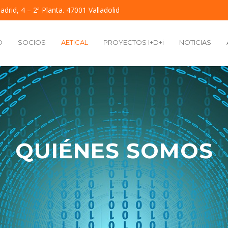
adrid, 4 – 2ª Planta. 47001 Valladolid
O
SOCIOS
AETICAL
PROYECTOS I+D+i
NOTICIAS
QUIÉNES SOMOS