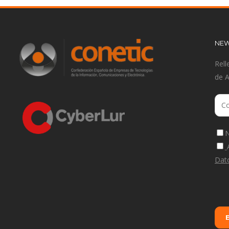
NEW
Rell
de 
N
Dat