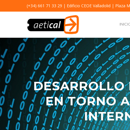
(+34) 661 71 33 29
| Edificio CEOE Valladolid | Plaza M
INICI
DESARROLLO 
EN TORNO A
INTER