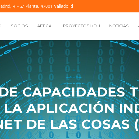
adrid, 4 – 2ª Planta. 47001 Valladolid
O
SOCIOS
AETICAL
PROYECTOS I+D+i
NOTICIAS
DE CAPACIDADES 
 LA APLICACIÓN IN
NET DE LAS COSAS (