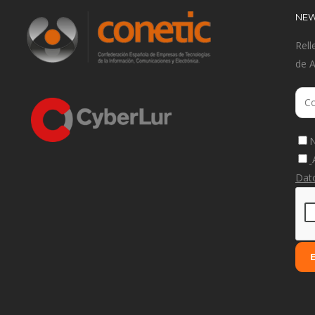
NEW
Rell
de 
N
Dat