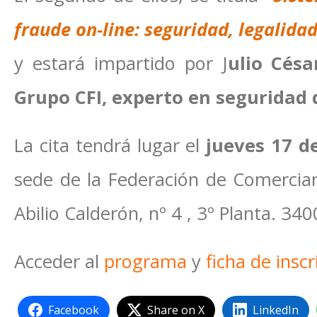
fraude on-line: seguridad, legalida
y estará impartido por J
ulio Césa
Grupo CFI, experto en seguridad 
La cita tendrá lugar el
jueves 17 d
sede de la Federación de Comercian
Abilio Calderón, nº 4 , 3º Planta. 340
Acceder al
programa
y
ficha de inscr
Facebook
Share on X
LinkedIn