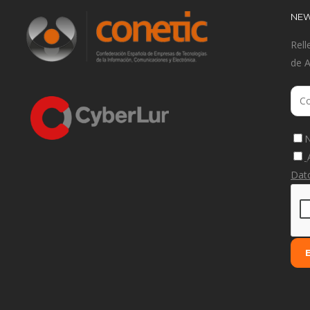
NEW
Rell
de 
N
Dat