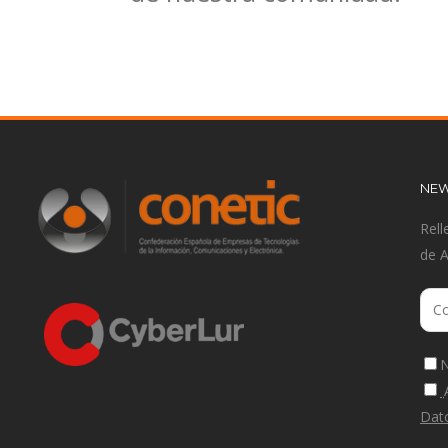
NEW
Rell
de 
N
Dat