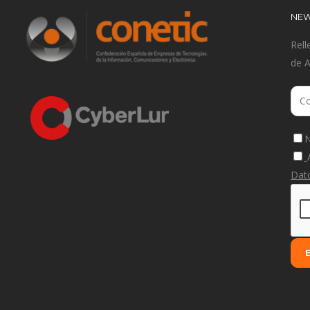
NEW
Rell
de 
N
Dat