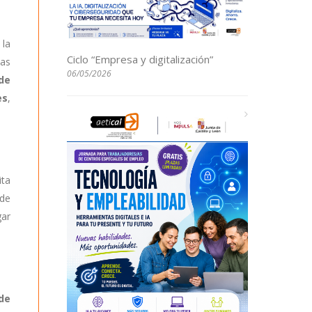
 la
Ciclo “Empresa y digitalización”
las
06/05/2026
 de
es
,
ita
 de
gar
de