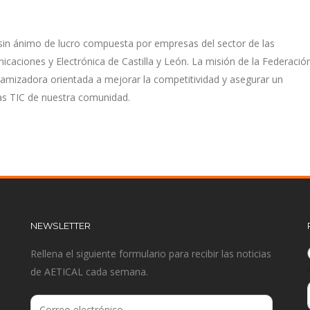
sin ánimo de lucro compuesta por empresas del sector de las
caciones y Electrónica de Castilla y León. La misión de la Federació
namizadora orientada a mejorar la competitividad y asegurar un
as TIC de nuestra comunidad.
NEWSLETTER
Rellena el siguiente formulario para recibir las noticias
de AETICAL cada semana.