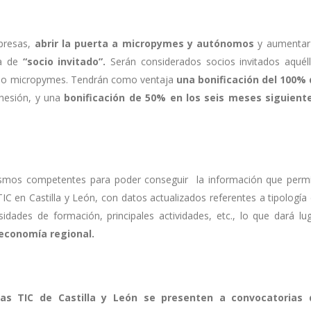
mpresas,
abrir la puerta a micropymes y autónomos
y aumentar
ra de
“socio invitado”.
Serán considerados socios invitados aquél
s o micropymes. Tendrán como ventaja
una bonificación del 100%
hesión, y una
bonificación de 50% en los seis meses siguient
smos competentes para poder conseguir la información que perm
TIC en Castilla y León, con datos actualizados referentes a tipología
dades de formación, principales actividades, etc., lo que dará lu
 economía regional.
s TIC de Castilla y León se presenten a convocatorias 