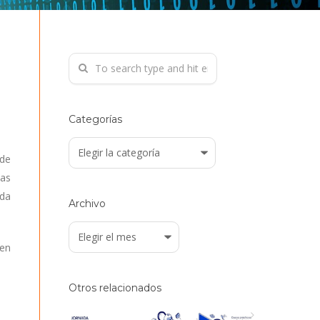
Categorías
Categorías
 de
las
ida
Archivo
Archivo
len
Otros relacionados