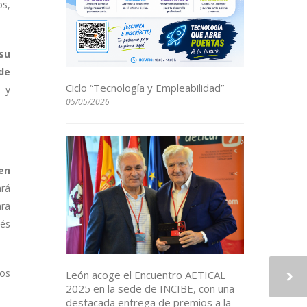
os,
 su
de
Ciclo “Tecnología y Empleabilidad”
s y
05/05/2026
en
ará
ara
vés
ios
León acoge el Encuentro AETICAL
2025 en la sede de INCIBE, con una
destacada entrega de premios a la