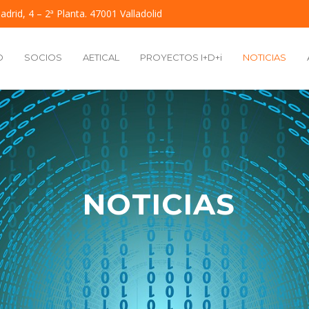
adrid, 4 – 2ª Planta. 47001 Valladolid
O
SOCIOS
AETICAL
PROYECTOS I+D+i
NOTICIAS
NOTICIAS