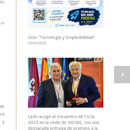
nto
n o
Ciclo “Tecnología y Empleabilidad”
05/05/2026
 de
aca
León acoge el Encuentro AETICAL
 y
2025 en la sede de INCIBE, con una
destacada entrega de premios a la