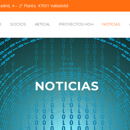
adrid, 4 – 2ª Planta. 47001 Valladolid
O
SOCIOS
AETICAL
PROYECTOS I+D+i
NOTICIAS
NOTICIAS