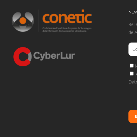
NEW
Rell
de 
N
Dat