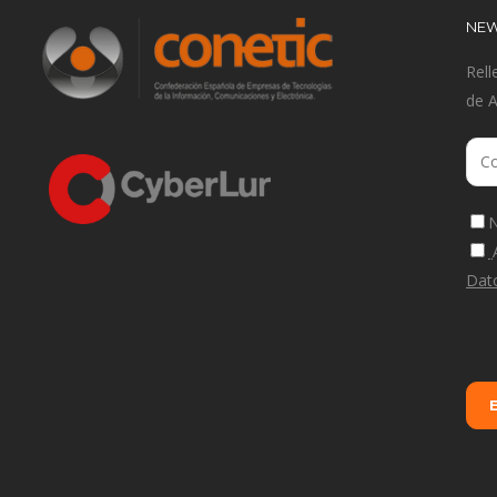
NEW
Rell
de 
N
Dat