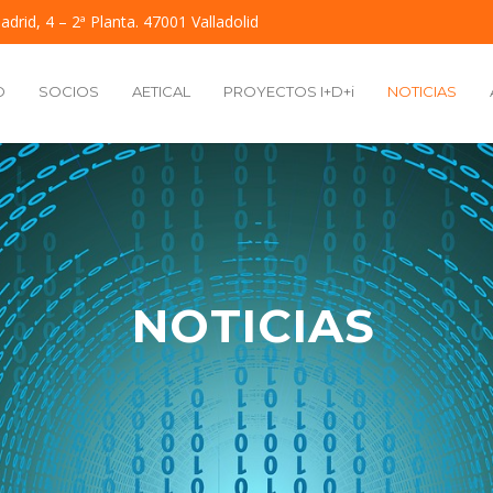
adrid, 4 – 2ª Planta. 47001 Valladolid
O
SOCIOS
AETICAL
PROYECTOS I+D+i
NOTICIAS
NOTICIAS