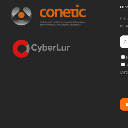
NEW
Rell
de 
N
Dat