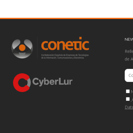
NEW
Rell
de 
N
Dat