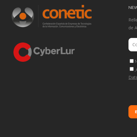
NEW
Rell
de 
N
Dat