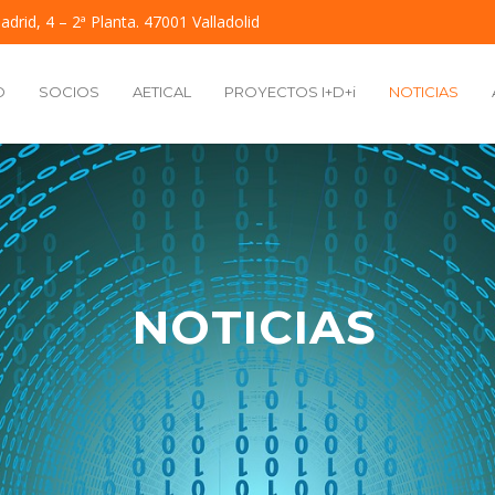
adrid, 4 – 2ª Planta. 47001 Valladolid
O
SOCIOS
AETICAL
PROYECTOS I+D+i
NOTICIAS
NOTICIAS