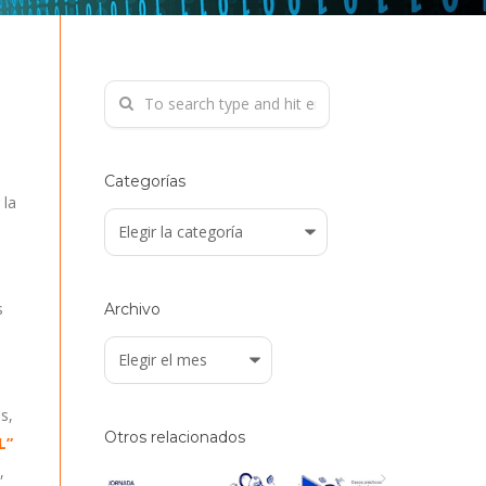
Categorías
 la
Categorías
s
Archivo
Archivo
s,
Otros relacionados
L”
,