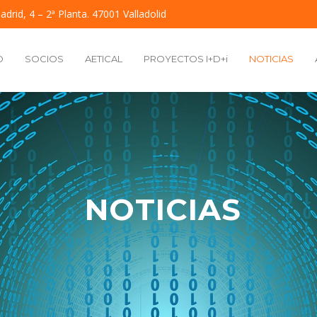
adrid, 4 – 2ª Planta. 47001 Valladolid
O
SOCIOS
AETICAL
PROYECTOS I+D+i
NOTICIAS
NOTICIAS