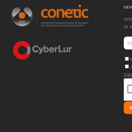
NEW
Rell
de 
N
Dat