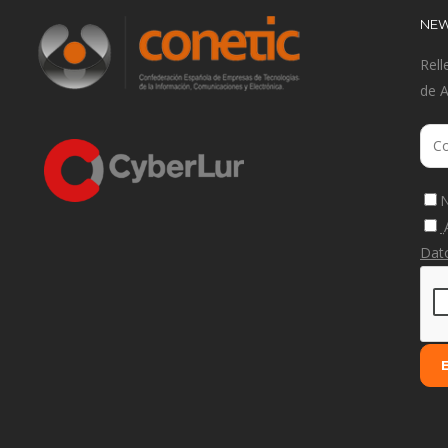
NEW
Rell
de 
N
Dat