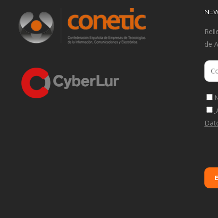
NEW
Rell
de 
N
Dat