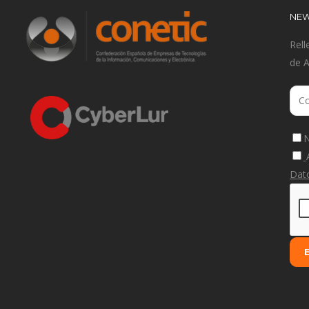
NEW
Rell
de 
N
Dat