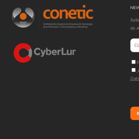
NEW
Rell
de 
N
Dat