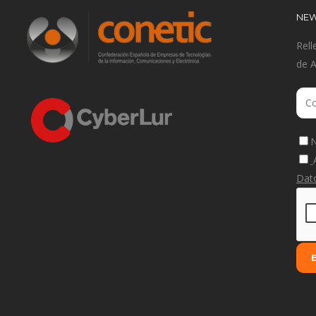
NEW
Rell
de 
N
Dat