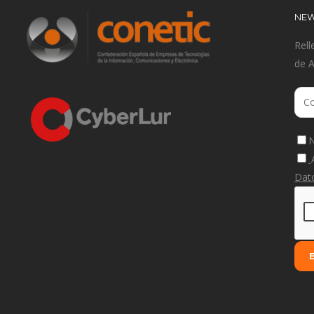
NEW
Rell
de 
N
Dat