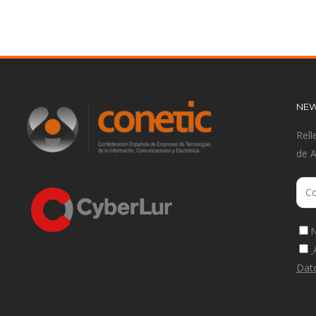
NEW
Rell
de 
N
Dat