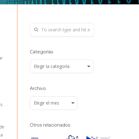
Categorías
ar
Categorías
Archivo
Archivo
s.
Otros relacionados
 de
da