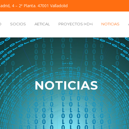
adrid, 4 – 2ª Planta. 47001 Valladolid
O
SOCIOS
AETICAL
PROYECTOS I+D+i
NOTICIAS
NOTICIAS