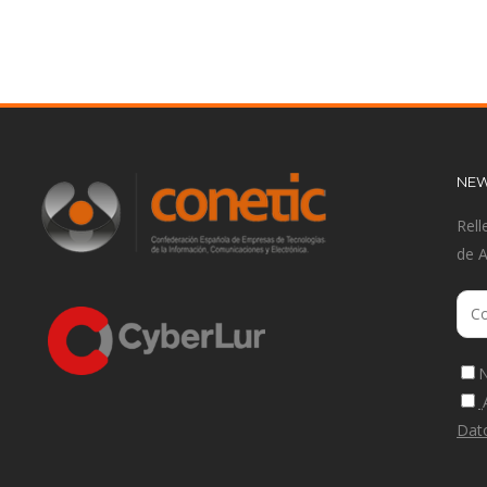
NEW
Rell
de 
N
Dat