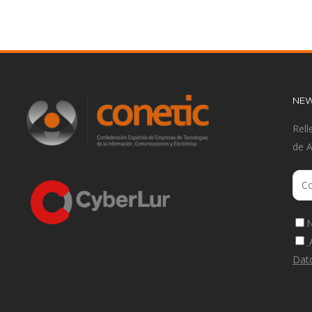
NEW
Rell
de 
N
Dat