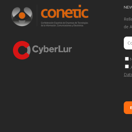
NEW
Rell
de 
N
Dat