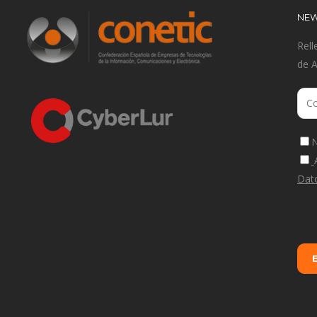
NEW
Rell
de 
N
Dat