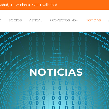
adrid, 4 – 2ª Planta. 47001 Valladolid
O
SOCIOS
AETICAL
PROYECTOS I+D+i
NOTICIAS
NOTICIAS