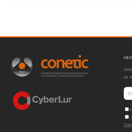
NEW
Rell
de 
N
Dat