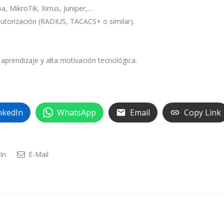
, MikroTik, Xirrus, Juniper,…
utorización (RADIUS, TACACS+ o similar).
aprendizaje y alta motivación tecnológica.
nkedIn
WhatsApp
Email
Copy Link
In
E-Mail