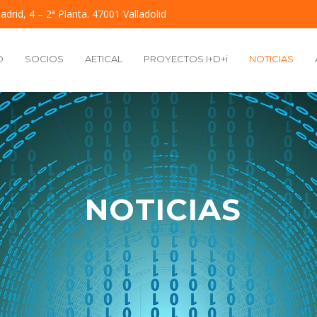
adrid, 4 – 2ª Planta. 47001 Valladolid
O
SOCIOS
AETICAL
PROYECTOS I+D+i
NOTICIAS
NOTICIAS