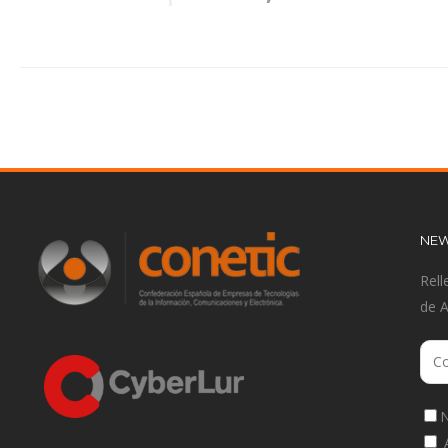
NEW
Rell
de 
N