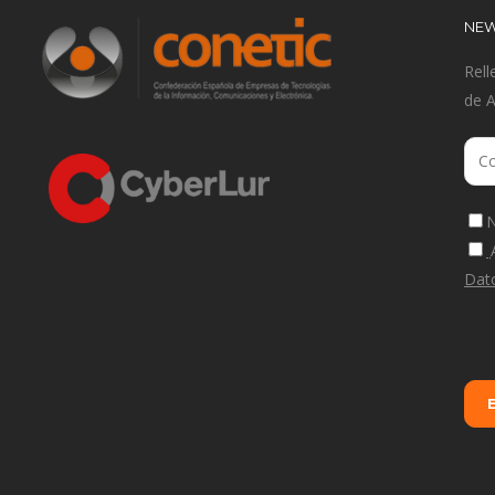
NEW
Rell
de 
N
Dat