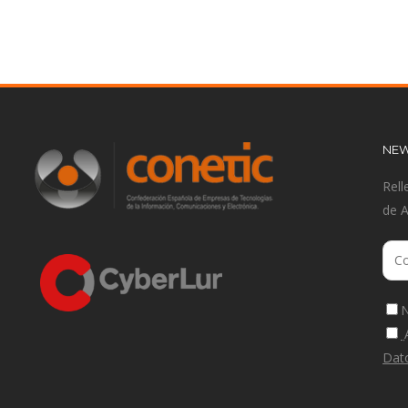
NEW
Rell
de 
N
Dat