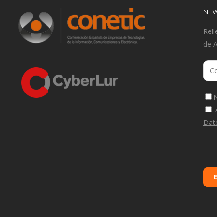
NEW
Rell
de 
N
Dat