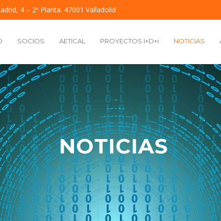
adrid, 4 – 2ª Planta. 47001 Valladolid
O
SOCIOS
AETICAL
PROYECTOS I+D+i
NOTICIAS
NOTICIAS