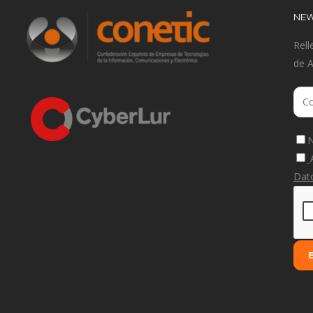
NEW
Rell
de 
N
Dat