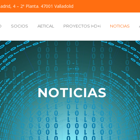
adrid, 4 – 2ª Planta. 47001 Valladolid
O
SOCIOS
AETICAL
PROYECTOS I+D+i
NOTICIAS
NOTICIAS