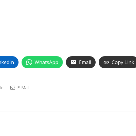
nkedIn
WhatsApp
Email
Copy Link
In
E-Mail