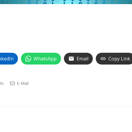
nkedIn
WhatsApp
Email
Copy Link
In
E-Mail