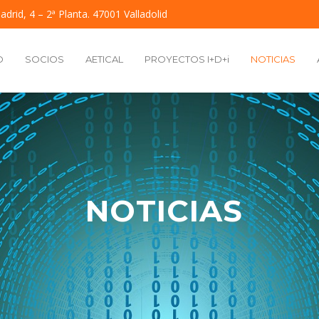
adrid, 4 – 2ª Planta. 47001 Valladolid
O
SOCIOS
AETICAL
PROYECTOS I+D+i
NOTICIAS
NOTICIAS