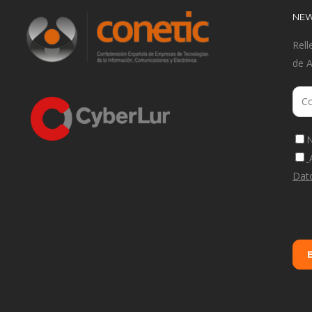
NEW
Rell
de 
N
Dat