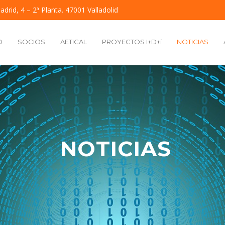
adrid, 4 – 2ª Planta. 47001 Valladolid
O
SOCIOS
AETICAL
PROYECTOS I+D+i
NOTICIAS
NOTICIAS