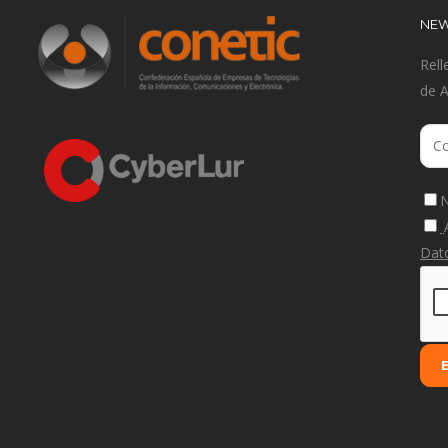
NEW
Rell
de 
N
Dat