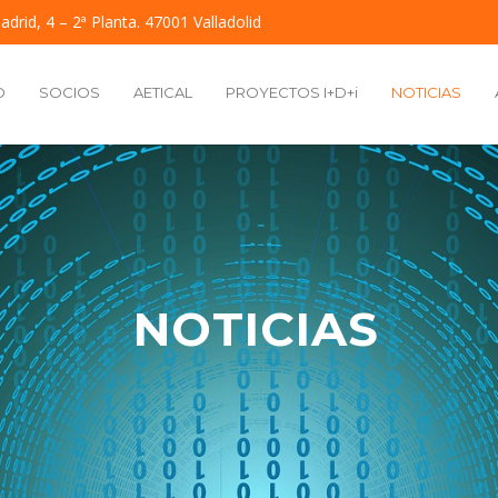
adrid, 4 – 2ª Planta. 47001 Valladolid
O
SOCIOS
AETICAL
PROYECTOS I+D+i
NOTICIAS
NOTICIAS