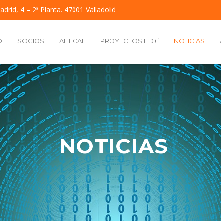
adrid, 4 – 2ª Planta. 47001 Valladolid
O
SOCIOS
AETICAL
PROYECTOS I+D+i
NOTICIAS
NOTICIAS