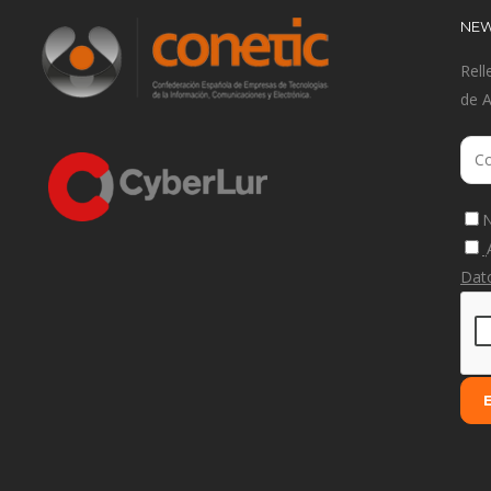
NEW
Rell
de 
N
Dat