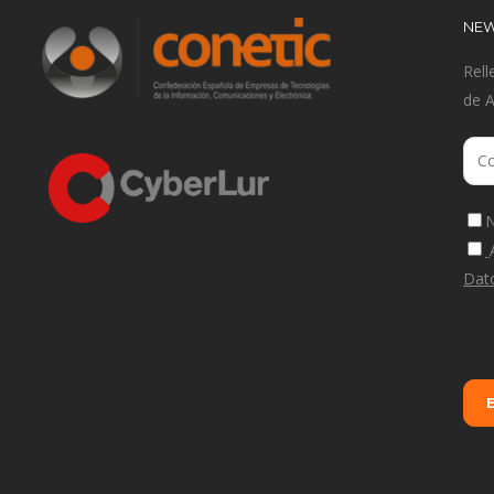
NEW
Rell
de 
N
Dat