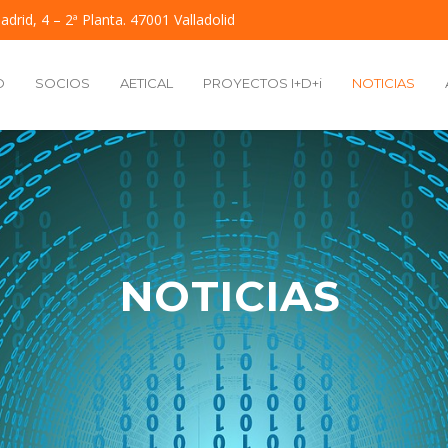
adrid, 4 – 2ª Planta. 47001 Valladolid
O
SOCIOS
AETICAL
PROYECTOS I+D+i
NOTICIAS
NOTICIAS